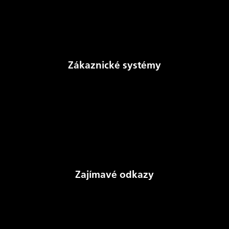
Řád provozovatele
Denně publikované údaje
Dokumenty
Zákaznické systémy
Aukční systém
NomSys
Kalkulačka převodu MWh a m3
Sdělení o existenci sítí
Prodej ze skladových zásob
Zajímavé odkazy
Stav zásob plynu v Evropě (AGSI+)
Český plynárenský svaz
Mezinárodní plynárenská unie