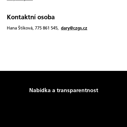
Kontaktní osoba
Hana Štiková, 775 861 545,
dary@czgs.cz
Nabídka a transparentnost
Produkty a služby
GSE Transparency Template
Řád provozovatele
Denně publikované údaje