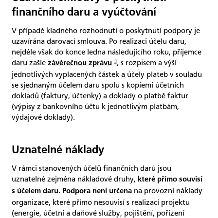
finančního daru a vyúčtování
V případě kladného rozhodnutí o poskytnutí podpory je
uzavírána darovací smlouva. Po realizaci účelu daru,
nejdéle však do konce ledna následujícího roku, příjemce
daru zašle
, s rozpisem a výší
závěrečnou zprávu
jednotlivých vyplacených částek a účely plateb v souladu
se sjednaným účelem daru spolu s kopiemi účetních
dokladů (faktury, účtenky) a doklady o platbě faktur
(výpisy z bankovního účtu k jednotlivým platbám,
výdajové doklady).
Uznatelné náklady
V rámci stanovených účelů finančních darů jsou
uznatelné zejména nákladové druhy,
které přímo souvisí
na provozní náklady
s účelem daru. Podpora není určena
organizace, které přímo nesouvisí s realizací projektu
(energie, účetní a daňové služby, pojištění, pořízení