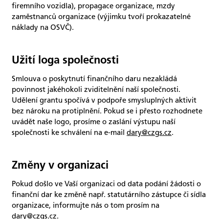
firemního vozidla), propagace organizace, mzdy
zaměstnanců organizace (výjimku tvoří prokazatelné
náklady na OSVČ).
Užití loga společnosti
Smlouva o poskytnutí finančního daru nezakládá
povinnost jakéhokoli zviditelnění naší společnosti.
Udělení grantu spočívá v podpoře smysluplných aktivit
bez nároku na protiplnění. Pokud se i přesto rozhodnete
uvádět naše logo, prosíme o zaslání výstupu naší
společnosti ke schválení na e-mail
dary@czgs.cz
.
Změny v organizaci
Pokud došlo ve Vaší organizaci od data podání žádosti o
finanční dar ke změně např. statutárního zástupce či sídla
organizace, informujte nás o tom prosím na
dary@czgs.cz
.