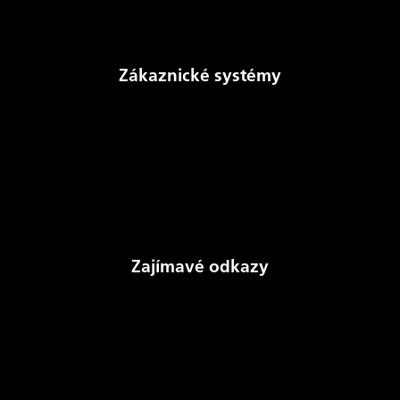
Dokumenty
Zákaznické systémy
Aukční systém
NomSys
Kalkulačka převodu MWh a m3
Sdělení o existenci sítí
Prodej ze skladových zásob
Zajímavé odkazy
Stav zásob plynu v Evropě (AGSI+)
Český plynárenský svaz
Mezinárodní plynárenská unie
Energetický regulační úřad