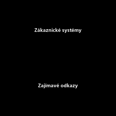
Denně publikované údaje
Dokumenty
Zákaznické systémy
Aukční systém
NomSys
Kalkulačka převodu MWh a m3
Sdělení o existenci sítí
Prodej ze skladových zásob
Zajímavé odkazy
Stav zásob plynu v Evropě (AGSI+)
Český plynárenský svaz
Mezinárodní plynárenská unie