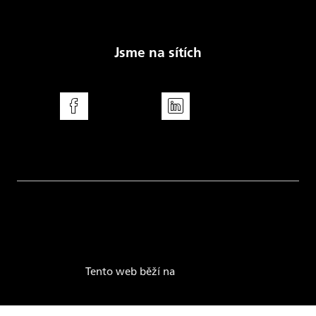
Energetický regulační úřad
Jsme na sítích
Facebook
LinkedIn
Disclaimer
Imprint
Nastavení cookies
Politika ochrany dat
Tento web běží na
solidpixels.