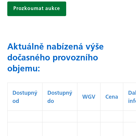
Prozkoumat aukce
Aktuálně nabízená výše
dočasného provozního
objemu:
Dostupný
Dostupný
Dal
WGV
Cena
od
do
in