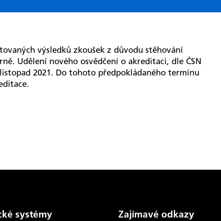
itovaných výsledků zkoušek z důvodu stěhování
rně. Udělení nového osvědčení o akreditaci, dle ČSN
n-listopad 2021. Do tohoto předpokládaného termínu
ditace.
cké systémy
Zajímavé odkazy