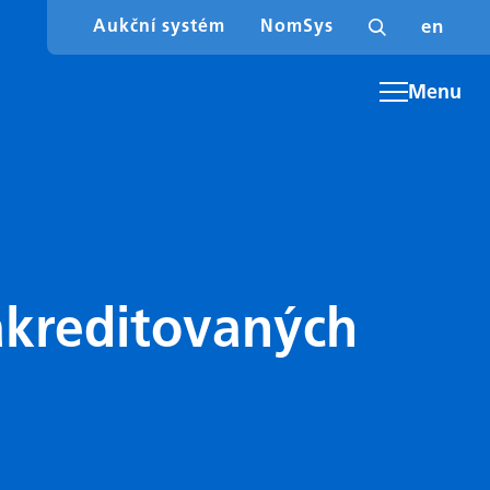
cs
en
Aukční systém
NomSys
Menu
akreditovaných